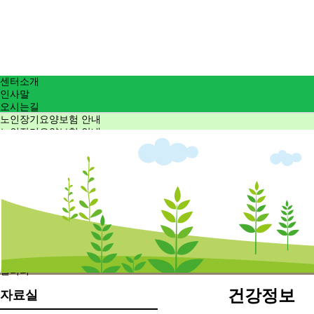
센터소개
인사말
오시는길
노인장기요양보험 안내
노인장기요양보험 안내
이용안내
방문요양
방문목욕
커뮤니티
공지사항
상담신청
자료실
건강정보
교육자료
갤러리
갤러리
건강정보
자료실