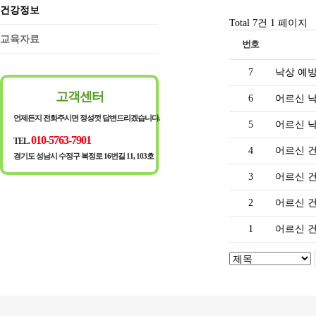
건강정보
Total 7건
1 페이지
교육자료
번호
7
낙상 예
고객센터
6
어르신 낙
언제든지 전화주시면 정성껏 답변드리겠습니다.
5
어르신 낙
010-5763-7901
TEL.
4
어르신 건
경기도 성남시 수정구 복정로 16번길 11, 103호
3
어르신 건
2
어르신 건
1
어르신 건